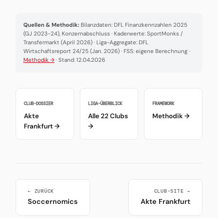
Quellen & Methodik:
Bilanzdaten: DFL Finanzkennzahlen 2025
(GJ 2023-24), Konzernabschluss · Kaderwerte: SportMonks /
Transfermarkt (April 2026) · Liga-Aggregate: DFL
Wirtschaftsreport 24/25 (Jan. 2026) · FSS: eigene Berechnung ·
Methodik →
· Stand: 12.04.2026
CLUB-DOSSIER
LIGA-ÜBERBLICK
FRAMEWORK
Akte
Alle 22 Clubs
Methodik →
Frankfurt →
→
← ZURÜCK
CLUB-SITE →
Soccernomics
Akte Frankfurt