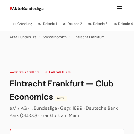
Akte Bundesliga
Gründung
Dekade 1
Dekade 2
Dekade 3
Dekade 4
01
02
03
04
05
Akte Bundesliga
›
Soccernomics
›
Eintracht Frankfurt
SOCCERNOMICS · BILANZANALYSE
Eintracht Frankfurt — Club
Economics
BETA
e.V. / AG · 1. Bundesliga · Gegr. 1899 · Deutsche Bank
Park (51.500) · Frankfurt am Main