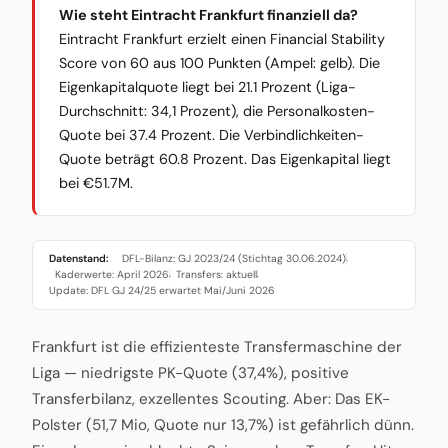
Wie steht Eintracht Frankfurt finanziell da?
Eintracht Frankfurt erzielt einen Financial Stability
Score von 60 aus 100 Punkten (Ampel: gelb). Die
Eigenkapitalquote liegt bei 21.1 Prozent (Liga-
Durchschnitt: 34,1 Prozent), die Personalkosten-
Quote bei 37.4 Prozent. Die Verbindlichkeiten-
Quote beträgt 60.8 Prozent. Das Eigenkapital liegt
bei €51.7M.
Datenstand:
DFL-Bilanz: GJ 2023/24 (Stichtag 30.06.2024)
·
Kaderwerte: April 2026
Transfers: aktuell
·
·
Update: DFL GJ 24/25 erwartet Mai/Juni 2026
Frankfurt ist die effizienteste Transfermaschine der
Liga — niedrigste PK-Quote (37,4%), positive
Transferbilanz, exzellentes Scouting. Aber: Das EK-
Polster (51,7 Mio, Quote nur 13,7%) ist gefährlich dünn.