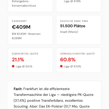
Rohergebnis ·
Liga-Ø 47.9%
Konzernabschluss
KADERWERT
DEUTSCHE BANK PARK
51.500 Plätze
€409M
Stadt (Miete)
BW €140M · Reserven
€269M
EIGENKAPITAL-QUOTE
VERBINDLICHKEITEN-QUOTE
21.1%
60.8%
Liga-Ø 34.1%
Liga-Ø 47.0%
Fazit:
Frankfurt ist die effizienteste
Transfermaschine der Liga — niedrigste PK-Quote
(37,4%), positive Transferbilanz, exzellentes
Scouting. Aber: Das EK-Polster (51,7 Mio, Quote