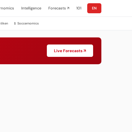
rnomics
Intelligence
Forecasts ↗
101
EN
stiken
Soccernomics
$
Live Forecasts ↗