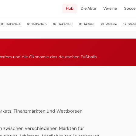
Hub
Die Akte
Vereine
Socce
Dekade 4
Dekade 5
Dekade 6
Aktuell
Vereine
Stati
05
06
07
08
09
10
ansfers und die Ökonomie des deutschen Fußballs.
rkets, Finanzmärkten und Wettbörsen
zen zwischen verschiedenen Märkten für