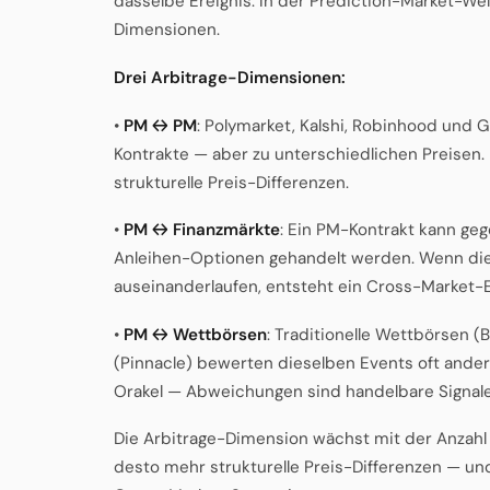
dasselbe Ereignis. In der Prediction-Market-Wel
Dimensionen.
Drei Arbitrage-Dimensionen:
•
PM ↔ PM
: Polymarket, Kalshi, Robinhood und G
Kontrakte — aber zu unterschiedlichen Preisen
strukturelle Preis-Differenzen.
•
PM ↔ Finanzmärkte
: Ein PM-Kontrakt kann ge
Anleihen-Optionen gehandelt werden. Wenn die 
auseinanderlaufen, entsteht ein Cross-Market-
•
PM ↔ Wettbörsen
: Traditionelle Wettbörsen (
(Pinnacle) bewerten dieselben Events oft anders 
Orakel — Abweichungen sind handelbare Signale
Die Arbitrage-Dimension wächst mit der Anzahl 
desto mehr strukturelle Preis-Differenzen — u