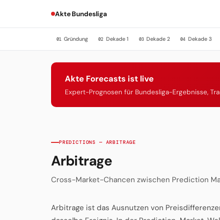
Akte Bundesliga
Gründung
Dekade 1
Dekade 2
Dekade 3
01
02
03
04
Akte Forecasts ist live
Expert-Prognosen für Bundesliga-Ergebnisse, Tr
PREDICTIONS — ARBITRAGE
Arbitrage
Cross-Market-Chancen zwischen Prediction Ma
Arbitrage ist das Ausnutzen von Preisdifferen