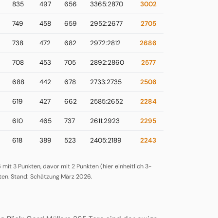
835
497
656
3365:2870
3002
749
458
659
2952:2677
2705
738
472
682
2972:2812
2686
708
453
705
2892:2860
2577
688
442
678
2733:2735
2506
619
427
662
2585:2652
2284
610
465
737
2611:2923
2295
618
389
523
2405:2189
2243
mit 3 Punkten, davor mit 2 Punkten (hier einheitlich 3-
ten. Stand: Schätzung März 2026.