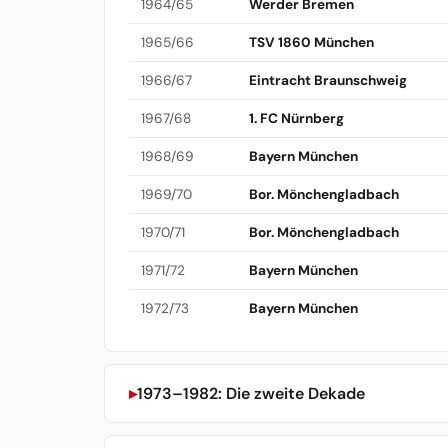
1964/65
Werder Bremen
1965/66
TSV 1860 München
1966/67
Eintracht Braunschweig
1967/68
1. FC Nürnberg
1968/69
Bayern München
1969/70
Bor. Mönchengladbach
1970/71
Bor. Mönchengladbach
1971/72
Bayern München
1972/73
Bayern München
1973–1982: Die zweite Dekade