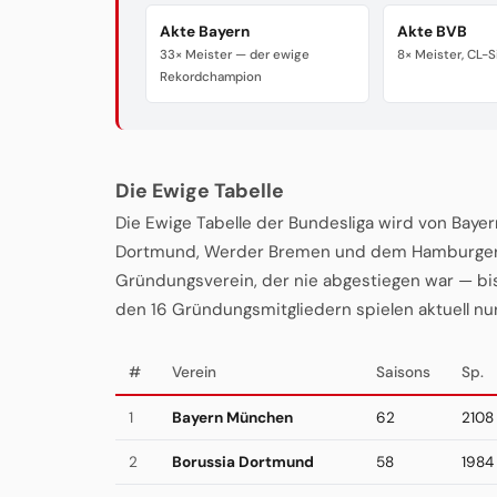
Akte Bayern
Akte BVB
33× Meister — der ewige
8× Meister, CL-S
Rekordchampion
Die Ewige Tabelle
Die Ewige Tabelle der Bundesliga wird von Baye
Dortmund, Werder Bremen und dem Hamburger SV
Gründungsverein, der nie abgestiegen war — bis
den 16 Gründungsmitgliedern spielen aktuell nu
#
Verein
Saisons
Sp.
1
Bayern München
62
2108
2
Borussia Dortmund
58
1984