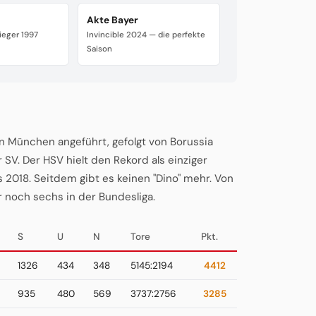
Akte Bayer
ieger 1997
Invincible 2024 — die perfekte
Saison
rn München angeführt, gefolgt von Borussia
. Der HSV hielt den Rekord als einziger
 2018. Seitdem gibt es keinen "Dino" mehr. Von
r noch sechs in der Bundesliga.
S
U
N
Tore
Pkt.
1326
434
348
5145:2194
4412
935
480
569
3737:2756
3285