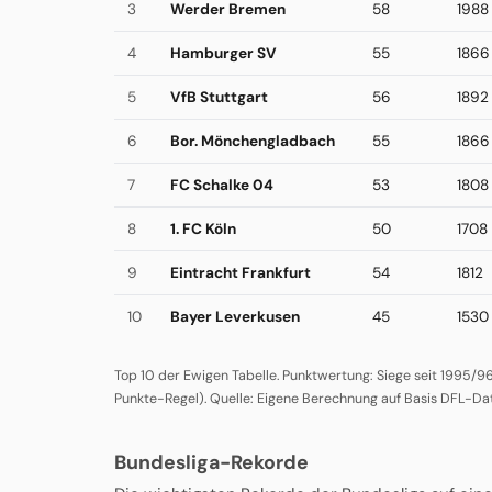
3
Werder Bremen
58
1988
4
Hamburger SV
55
1866
5
VfB Stuttgart
56
1892
6
Bor. Mönchengladbach
55
1866
7
FC Schalke 04
53
1808
8
1. FC Köln
50
1708
9
Eintracht Frankfurt
54
1812
10
Bayer Leverkusen
45
1530
Top 10 der Ewigen Tabelle. Punktwertung: Siege seit 1995/96 
Punkte-Regel). Quelle: Eigene Berechnung auf Basis DFL-Da
Bundesliga-Rekorde