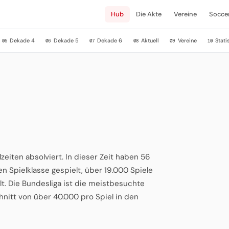
Hub
Die Akte
Vereine
Socce
Dekade 4
Dekade 5
Dekade 6
Aktuell
Vereine
Stati
05
06
07
08
09
10
eiten absolviert. In dieser Zeit haben 56
 Spielklasse gespielt, über 19.000 Spiele
t. Die Bundesliga ist die meistbesuchte
nitt von über 40.000 pro Spiel in den