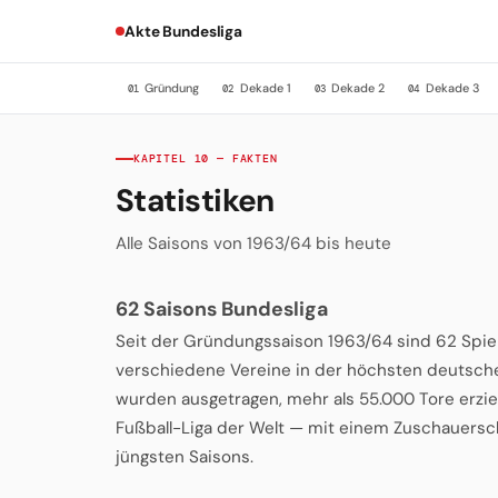
Akte Bundesliga
Gründung
Dekade 1
Dekade 2
Dekade 3
01
02
03
04
KAPITEL 10 — FAKTEN
Statistiken
Alle Saisons von 1963/64 bis heute
62 Saisons Bundesliga
Seit der Gründungssaison 1963/64 sind 62 Spielz
verschiedene Vereine in der höchsten deutschen
wurden ausgetragen, mehr als 55.000 Tore erziel
Fußball-Liga der Welt — mit einem Zuschauersch
jüngsten Saisons.