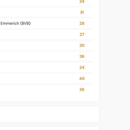
24
31
r Emmerich (BVB)
28
27
30
38
24
40
36