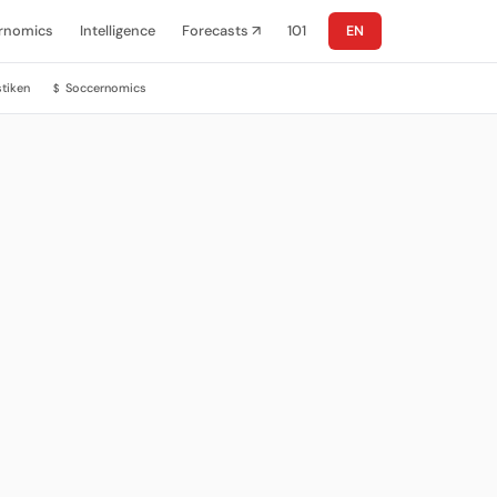
rnomics
Intelligence
Forecasts ↗
101
EN
stiken
Soccernomics
$