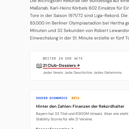
Die wichtigsten Rekorde der Bundesliga auf eine
Maßstab. Karl-Heinz Körbels 602 Einsätze für Ein
Tore in der Saison 1971/72 sind Liga-Rekord. Die
83.000 im Berliner Olympiastadion bei Hertha geg
Minuten und 32 Sekunden von Robert Lewandow
Einwechslung in der 51. Minute erzielte er fünf 
WEITER IN DER AKTE
📖
21 Club-Dossiers →
Jeder Verein. Jede Geschichte. Jedes Geheimnis.
SOCCER ECONOMICS
BETA
Hinter den Zahlen: Finanzen der Rekordhalter
Bayern hat 33 Titel und €900M Umsatz. Aber wie steht 
Stability Scores für alle 21 Vereine.