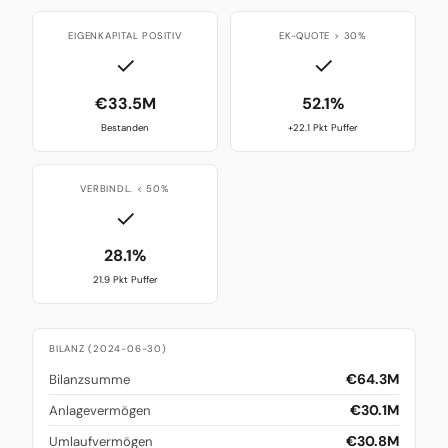
EIGENKAPITAL POSITIV
EK-QUOTE > 30%
✓
✓
€33.5M
52.1%
Bestanden
+22.1 Pkt Puffer
VERBINDL. < 50%
✓
28.1%
21.9 Pkt Puffer
BILANZ (2024-06-30)
€64.3M
Bilanzsumme
€30.1M
Anlagevermögen
€30.8M
Umlaufvermögen