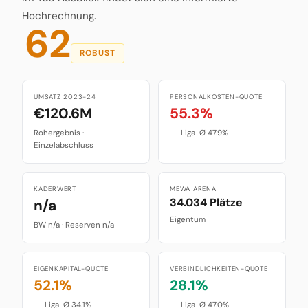
Hochrechnung.
62
ROBUST
UMSATZ 2023-24
PERSONALKOSTEN-QUOTE
€120.6M
55.3%
Rohergebnis ·
Liga-Ø 47.9%
Einzelabschluss
KADERWERT
MEWA ARENA
34.034 Plätze
n/a
Eigentum
BW n/a · Reserven n/a
EIGENKAPITAL-QUOTE
VERBINDLICHKEITEN-QUOTE
52.1%
28.1%
Liga-Ø 34.1%
Liga-Ø 47.0%