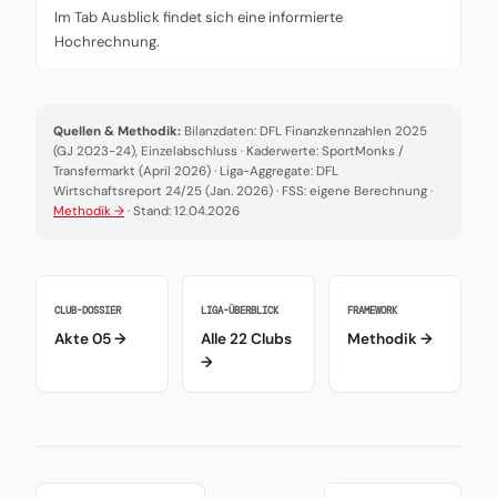
Im Tab Ausblick findet sich eine informierte
Hochrechnung.
Quellen & Methodik:
Bilanzdaten: DFL Finanzkennzahlen 2025
(GJ 2023-24), Einzelabschluss · Kaderwerte: SportMonks /
Transfermarkt (April 2026) · Liga-Aggregate: DFL
Wirtschaftsreport 24/25 (Jan. 2026) · FSS: eigene Berechnung ·
Methodik →
· Stand: 12.04.2026
CLUB-DOSSIER
LIGA-ÜBERBLICK
FRAMEWORK
Akte 05 →
Alle 22 Clubs
Methodik →
→