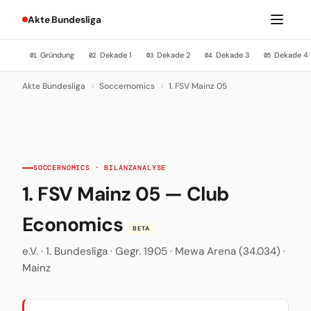
Akte Bundesliga
Gründung
Dekade 1
Dekade 2
Dekade 3
Dekade 4
01
02
03
04
05
Akte Bundesliga
›
Soccernomics
›
1. FSV Mainz 05
SOCCERNOMICS · BILANZANALYSE
1. FSV Mainz 05 — Club
Economics
BETA
e.V. · 1. Bundesliga · Gegr. 1905 · Mewa Arena (34.034) ·
Mainz