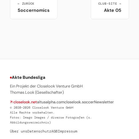
← ZURÜCK
CLUB-SITE →
Soccernomics
Akte 05
Akte Bundesliga
Ein Projekt der Closelook Venture GmbH
Thomas Look (Gesellschafter)
↗ closelook.net
altusalpha.com
closelook.soccer
Newsletter
© 2020–2026 Closelook Venture GmbH
Alle Rechte vorbehalten.
Fotos: Imago Images / diverse Fotografen (s.
Abbildungsverzeichnis)
Über uns
Datenschutz
AGB
Impressum