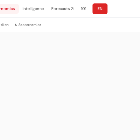
rnomics
Intelligence
Forecasts ↗
101
EN
stiken
Soccernomics
$