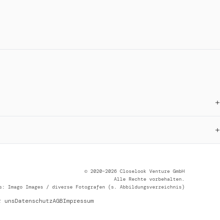
© 2020–2026 Closelook Venture GmbH
Alle Rechte vorbehalten.
s: Imago Images / diverse Fotografen (s. Abbildungsverzeichnis)
r uns
Datenschutz
AGB
Impressum