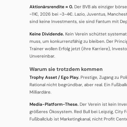
Aktionärsrendite ≈ 0.
Der BVB als einziger börse
~11€, 2026 bei ~3-4€. Lazio, Juventus, Manchest
sind keine Investments, sie sind Fantum mit De
Keine Dividende.
Kein Verein schüttet systemati
muss, um konkurrenzfähig zu bleiben. Der Princi
Trainer wollen Erfolg jetzt (ihre Karriere), Inves
Unvereinbar.
Warum sie trotzdem kommen
Trophy Asset / Ego Play.
Prestige, Zugang zu Pol
Rational nicht begründbar, aber real. Ein Fußbal
Milliardäre.
Media-Platform-These.
Der Verein ist kein Inv
größeres Ökosystem. Red Bull bei Leipzig, City F
Fußballclub ist Marketingkanal, nicht Profit Cente