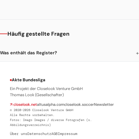
Häufig gestellte Fragen
Was enthält das Register?
Akte Bundesliga
Ein Projekt der Closelook Venture GmbH
Thomas Look (Gesellschafter)
↗ closelook.net
altusalpha.com
closelook.soccer
Newsletter
© 2020–2026 Closelook Venture GmbH
Alle Rechte vorbehalten.
Fotos: Imago Images / diverse Fotografen (s.
Abbildungsverzeichnis)
Über uns
Datenschutz
AGB
Impressum