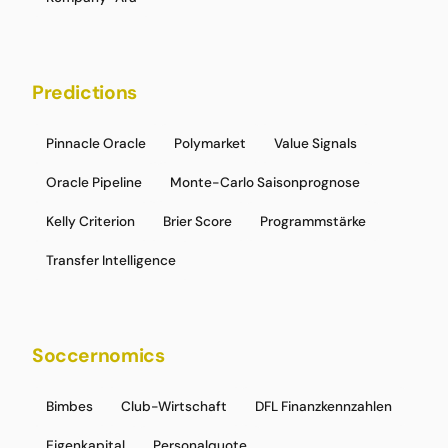
Predictions
Pinnacle Oracle
Polymarket
Value Signals
Oracle Pipeline
Monte-Carlo Saisonprognose
Kelly Criterion
Brier Score
Programmstärke
Transfer Intelligence
Soccernomics
Bimbes
Club-Wirtschaft
DFL Finanzkennzahlen
Eigenkapital
Personalquote