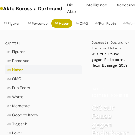
Die
Intelligence
Soccern
Akte Borussia Dortmund
Akte
Figuren
Personae
Hater
OMG
Fun Facts
Wor
01
02
03
04
05
06
Borussia Dortmund
›
KAPITEL
Für die Hater
›
Figuren
01
0:3 zur Pause
gegen Paderborn:
Personae
02
Heim-Blamage 2019
Hater
03
OMG
04
Fun Facts
05
HATER
·
BITTERE MOMENTE
Worte
06
0:3 zur
Momente
07
Pause
Good to Know
08
gegen
Tragisch
09
Paderborn:
Lover
10