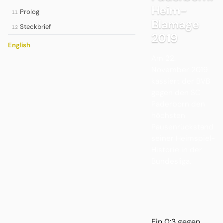
Heim-
Prolog
11
Blamage
Steckbrief
12
2019
English
Am 22.
November 2019
kassiert der BVB
gegen den SC
Paderborn den
höchsten
Pausenrückstand
seiner Heimspiel-
Historie in der
Bundesliga.
Ein 0:3 gegen