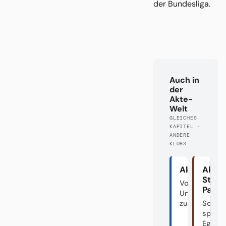
der Bundesliga.
Auch in
der
Akte-
Welt
GLEICHES
KAPITEL ·
ANDERE
KLUBS
Akte HSV
Akte
St.
Von den
Pauli
Unabsteigba
zum Fahrstuh
Schön
spiele
Egal.