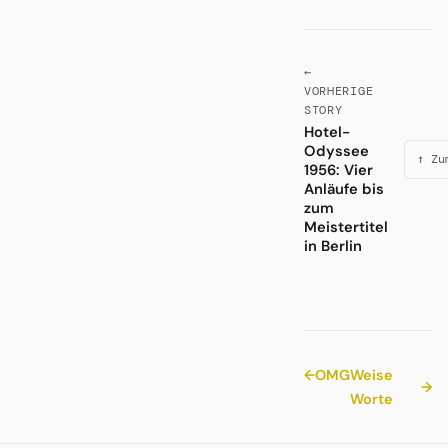
←
VORHERIGE
STORY
Hotel-
Odyssee
↑ Zu
1956: Vier
Anläufe bis
zum
Meistertitel
in Berlin
←
OMG
Weise
→
Worte