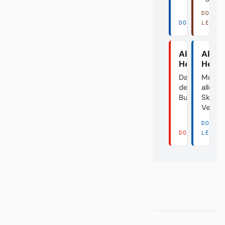
DORT
DORT LESEN 
LESEN
Akte
Akte
Heidenhei
Herth
Das Dorf in
Mutte
der
aller
Bundesliga
Skanda
Verei
DORT
DORT LESEN 
LESEN