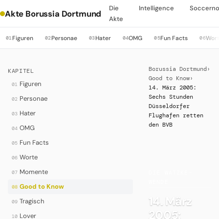
Die
Intelligence
Soccern
Akte Borussia Dortmund
Akte
Figuren
Personae
Hater
OMG
Fun Facts
Wor
01
02
03
04
05
06
Borussia Dortmund
›
KAPITEL
Good to Know
›
Figuren
01
14. März 2005:
Sechs Stunden
Personae
02
Düsseldorfer
Hater
03
Flughafen retten
den BVB
OMG
04
Fun Facts
05
Worte
06
·
Momente
07
DIE WATZKE-
WENDE
Good to Know
08
14. März
Tragisch
09
2005:
Lover
10