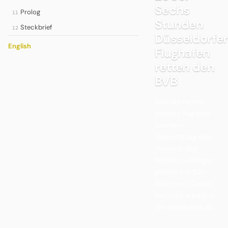
Sechs
Prolog
11
Stunden
Steckbrief
12
Düsseldorfer
English
Flughafen
retten den
BVB
Watzke nennt
diesen Tag den
zweiten
Geburtstag des
Vereins; die
Molsiris-Anleger
geben ein 52-
Millionen-Depot
frei und wenden
die Insolvenz ab.