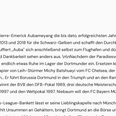
ierre-Emerick Aubameyang die bis dato, erfolgreichsten Jahr
n 2013 und 2018 für die Schwarz-Gelben und schafft den Durch
iert „Auba" sich anschließend selbst zum Flughafen und düst
 Dankbarkeit sehen anders aus. \n\nNachdem der Paradiesvo
rt endlich etwas Ruhe im Lager der Dortmunder ein. Ersetzen
apier von Leih-Stürmer Michy Batshuayi vom FC Chelsea, der gu
n… Er führt Borussia Dortmund in den Triumph und an den Ra
winnt der BVB den DFB-Pokal 1989, drei deutsche Meisterscha
997 und den Weltpokal 1997. Niebaum will den FC Bayern Mün
eague-Bankett lässt er seine Lieblingskapelle nach München e
ahlt Unsummen an Gehältern, bringt Dortmund an die Börse un