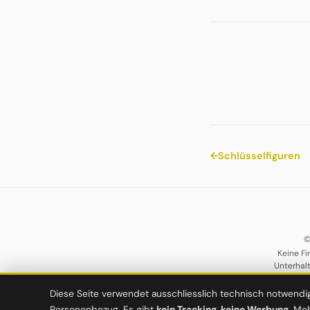
←
Schlüsselfiguren
©
Keine Fi
Unterhal
Diese Seite verwendet ausschliesslich technisch notwendi
Personenbezug. Es gibt
kein Tracking, keine Werbung
. Me