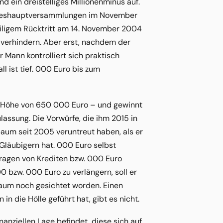
d ein dreistelliges Millionenminus auf.
ahreshauptversammlungen im November
iligem Rücktritt am 14. November 2004
 verhindern. Aber erst, nachdem der
 Mann kontrolliert sich praktisch
 ist tief. 000 Euro bis zum
in Höhe von 650 000 Euro – und gewinnt
lassung. Die Vorwürfe, die ihm 2015 in
aum seit 2005 veruntreut haben, als er
 Gläubigern hat. 000 Euro selbst
ragen von Krediten bzw. 000 Euro
 bzw. 000 Euro zu verlängern, soll er
kaum noch gesichtet worden. Einen
 die Hölle geführt hat, gibt es nicht.
nanziellen Lage befindet, diese sich auf