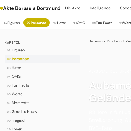
Akte Borussia Dortmund
Die Akte
Intelligence
Socc
Figuren
Personae
Hater
OMG
Fun Facts
Wor
01
02
03
04
05
06
Borussia Dortmund
›
Pe
KAPITEL
Figuren
01
Personae
02
Hater
03
PERSONAE
·
DIE UNER
OMG
04
Aubamey
Fun Facts
05
Gelände
Worte
06
Momente
07
98 Tore in fünf J
Good to Know
08
Streikdrohung: A
Tragisch
09
BVB-Fans.
Lover
10