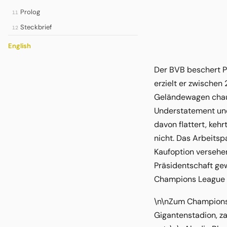
Prolog
11
Steckbrief
12
English
Der BVB beschert P
erzielt er zwische
Geländewagen chauff
Understatement und
davon flattert, keh
nicht. Das Arbeitsp
Kaufoption versehe
Präsidentschaft ge
Champions League 1
\n\nZum Champions-L
Gigantenstadion, z