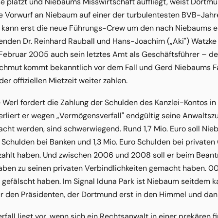
ase platzt und Niebaums Misswirtschaft auffliegt, weist Dortmun
ere Vorwurf an Niebaum auf einer der turbulentesten BVB-J
z kann erst die neue Führungs-Crew um den nach Niebaums e
enden Dr. Reinhard Rauball und Hans-Joachim („Aki") Watzke
 Februar 2005 auch sein letztes Amt als Geschäftsführer – der
ochmut kommt bekanntlich vor dem Fall und Gerd Niebaums Fall
er offiziellen Mietzeit weiter zahlen.
 Werl fordert die Zahlung der Schulden des Kanzlei-Kontos 
erliert er wegen „Vermögensverfall" endgültig seine Anwaltszu
ht werden, sind schwerwiegend. Rund 1,7 Mio. Euro soll Nieb
. Schulden bei Banken und 1,3 Mio. Euro Schulden bei privaten
ahlt haben. Und zwischen 2006 und 2008 soll er beim Beant
ben zu seinen privaten Verbindlichkeiten gemacht haben. 000
 gefälscht haben. Im Signal Iduna Park ist Niebaum seitdem 
 den Präsidenten, der Dortmund erst in den Himmel und dann in
fall liegt vor, wenn sich ein Rechtsanwalt in einer prekären fi