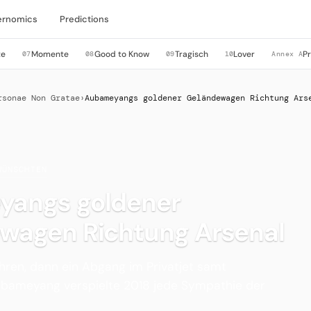
ernomics
Predictions
te
Momente
Good to Know
Tragisch
Lover
P
07
08
09
10
Annex A
rsonae Non Gratae
›
Aubameyangs goldener Geländewagen Richtung Ars
WÜNSCHTEN
angs goldener
wagen Richtung Arsenal
ahren, dann ein Abgang im Privatjet samt
ubameyang verspielte 2018 jede Sympathie der