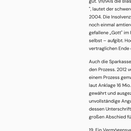
gut. \n\nAls die Bl
", lautet der schw
2004. Die Insolven
noch einmal amtier
gefallene „Gott" im
selbst – aufgibt. H
vertraglichen Ende d
Auch die Sparkasse
den Prozess. 2012 v
einem Prozess gemac
laut Anklage 16 Mio
gewährt und ausgez
unvollständige Anga
dessen Unterschrift
großen Abschied für
19. Ein Vermögensver