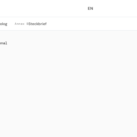
EN
rolog
Steckbrief
Annex B
enal