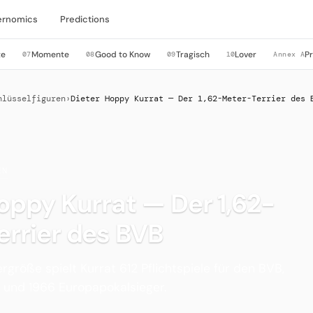
ernomics
Predictions
te
Momente
Good to Know
Tragisch
Lover
P
07
08
09
10
Annex A
hlüsselfiguren
›
Dieter Hoppy Kurrat — Der 1,62-Meter-Terrier des 
EN
oppy Kurrat — Der 1,62-
rrier des BVB
rgröße spielt Kurrat 612 Pflichtspiele für den BVB,
r und 1966 Europapokalsieger.