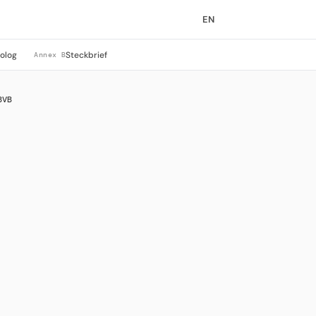
EN
rolog
Steckbrief
Annex B
BVB