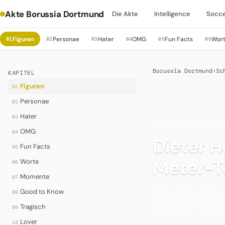
Akte Borussia Dortmund
Die Akte
Intelligence
Socc
Figuren
Personae
Hater
OMG
Fun Facts
Wor
01
02
03
04
05
06
Borussia Dortmund
›
Sc
KAPITEL
Figuren
01
Personae
02
Hater
03
FIGUREN
·
UNVERGESS
OMG
04
Dieter H
Fun Facts
05
Meter-Te
Worte
06
Momente
07
Trotz seiner Körpe
Good to Know
08
wird 1963 Meiste
Tragisch
09
Lover
10