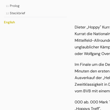
Prolog
11
Steckbrief
12
English
Dieter „Hoppy" Kurr
Kurrat die Nationa
Mittelfeld-Allrounde
unglaublicher Kämpf
oder Wolfgang Over
Im Finale um die De
Minuten den ersten 
Ausverkauf der „Hel
Zweitklassigkeit i
vom BVB mit einem 
000 ab. 000 Mark T
„Hoppys Treff".