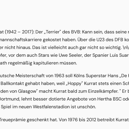
at (1942 – 2017): Der „Terrier" des BVB: Kann sein, dass seine
lmannschaftskarriere gekostet haben. Über die U23 des DFB 
r nicht hinaus. Das ist vielleicht auch gar nicht so wichtig. \n
er, vor dem auch Stars wie Uwe Seeler, der Spanier Luis Suar
ath regelmäßig kapitulieren müssen.
utsche Meisterschaft von 1963 soll Kölns Superstar Hans „De
Ballkontakt gehabt haben, weil „Hoppy" Kurrat stets einen Schr
den von Glasgow" macht Kurrat bald zum Einzelkämpfer. " Er bl
n Dortmund, lehnt besser dotierte Angebote von Hertha BSC o
Spiel im neuen Westfalenstadion ist unschön.
reueprämie geschenkt hat. Von 1976 bis 2012 betreibt Kurrat