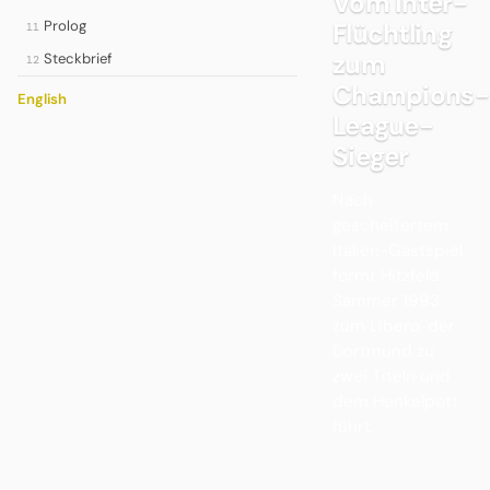
Vom Inter-
Prolog
Flüchtling
11
zum
Steckbrief
12
Champions-
English
League-
Sieger
Nach
gescheitertem
Italien-Gastspiel
formt Hitzfeld
Sammer 1993
zum Libero, der
Dortmund zu
zwei Titeln und
dem Henkelpott
führt.