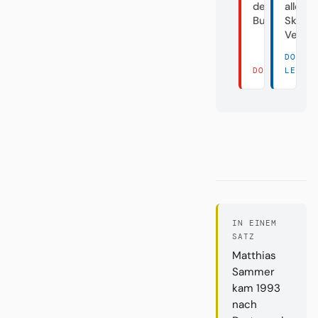
der
aller
Bundesliga
Skanda
Verei
DORT
DORT LESEN 
LESEN
IN EINEM
SATZ
Matthias
Sammer
kam 1993
nach