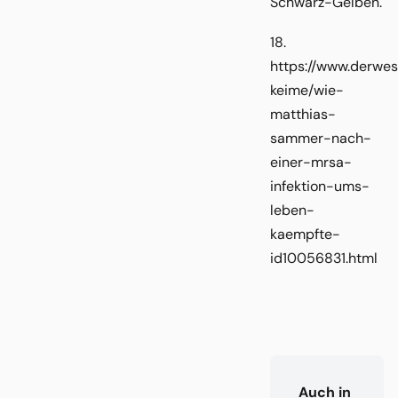
Schwarz-Gelben.
18.
https://www.derwes
keime/wie-
matthias-
sammer-nach-
einer-mrsa-
infektion-ums-
leben-
kaempfte-
id10056831.html
Auch in