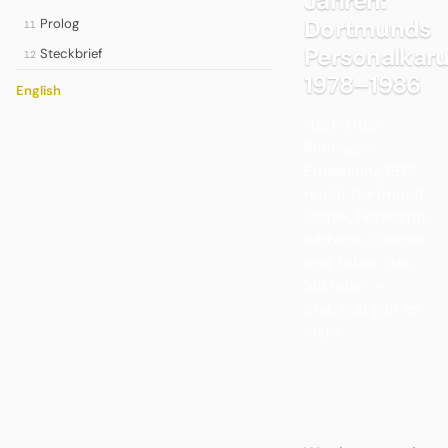
Jahren:
Dortmunds
Prolog
11
Personalkaru
Steckbrief
12
1978–1986
English
Nach Otto
Rehhagels
Entlassung 1978
reicht Dortmund
Lattek, Feldkamp,
Ribbeck, Csernai
und Zebec das
Mikrofon —
Stabilität gibt es
nicht.