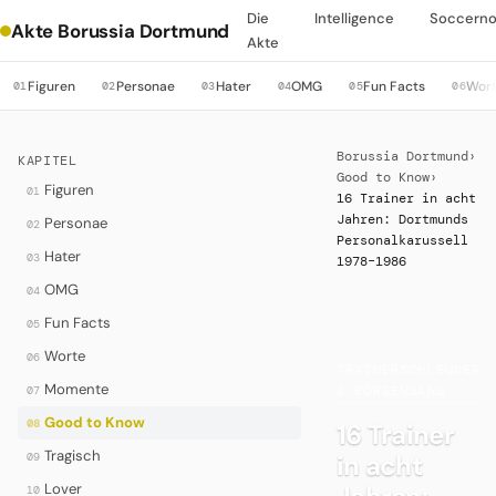
Die
Intelligence
Soccern
Akte Borussia Dortmund
Akte
Figuren
Personae
Hater
OMG
Fun Facts
Wor
01
02
03
04
05
06
Borussia Dortmund
›
KAPITEL
Good to Know
›
Figuren
01
16 Trainer in acht
Jahren: Dortmunds
Personae
02
Personalkarussell
Hater
03
1978–1986
OMG
04
Fun Facts
05
·
Worte
06
TRAINERSCHLEUDER
Momente
07
& BÖRSENGANG
Good to Know
08
16 Trainer
Tragisch
in acht
09
Lover
10