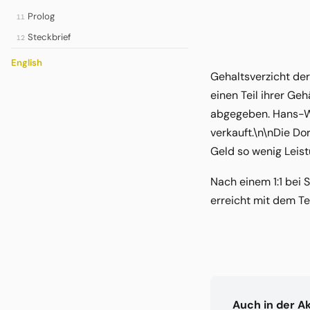
Prolog
11
Steckbrief
12
English
Gehaltsverzicht der
einen Teil ihrer Ge
abgegeben. Hans-We
verkauft.\n\nDie Do
Geld so wenig Leist
Nach einem 1:1 bei 
erreicht mit dem Tea
Auch in der A