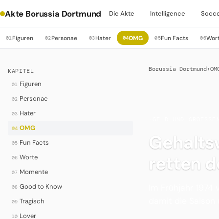
Akte Borussia Dortmund
Die Akte
Intelligence
Socc
Figuren
Personae
Hater
OMG
Fun Facts
Wor
01
02
03
04
05
06
Borussia Dortmund
›
OM
KAPITEL
Figuren
01
Personae
02
Hater
03
·
GELD UND GROESSE
OMG
04
Gehaltsv
Fun Facts
05
retten d
Worte
06
Momente
07
Im Frühjahr 1974 v
Good to Know
08
damit die Saison
Tragisch
09
Lover
10