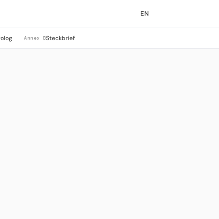
EN
rolog
Steckbrief
Annex B