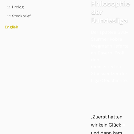
Philosophie
Prolog
11
der
Steckbrief
12
Bundesliga
English
Der spätere BVB-
Stürmer Kobra
Wegmann lieferte
als Bayern-Profi
den
meistzitierten
Stossseufzer der
Liga-Geschichte.
„Zuerst hatten
wir kein Glück –
und dann kam