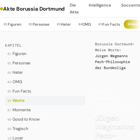
Die
Intelligence
Soccern
Akte Borussia Dortmund
Akte
Figuren
Personae
Hater
OMG
Fun Facts
Wor
01
02
03
04
05
06
Borussia Dortmund
›
KAPITEL
Weise Worte
›
Figuren
01
Jürgen Wegmanns
Pech-Philosophie
Personae
02
der Bundesliga
Hater
03
OMG
04
Fun Facts
05
WORTE
·
LEGENDÄRE
Worte
06
ZITATE
Momente
07
Jürgen
Good to Know
08
Wegmanns
Tragisch
09
Pech-
Lover
10