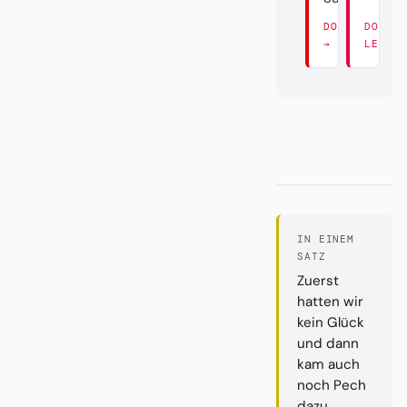
DORT LESEN
DORT
→
LESEN
IN EINEM
SATZ
Zuerst
hatten wir
kein Glück
und dann
kam auch
noch Pech
dazu