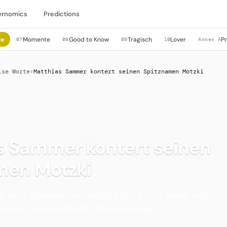
ernomics
Predictions
te
Momente
Good to Know
Tragisch
Lover
P
07
08
09
10
Annex A
ise Worte
›
Matthias Sammer kontert seinen Spitznamen Motzki
ITATE
s Sammer kontert seinen
men Motzki
ach dem Beinamen antwortete der BVB-Leader und
ster mit unverstellter Karriere-Logik.