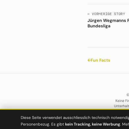
← VORHERIGE STORY
Jürgen Wegmanns P
Bundesliga
←
Fun Facts
©
Keine Fi
Unterhal
Diese Seite verwendet ausschliesslich technisch notwendi
Personenbezug. Es gibt
kein Tracking, keine Werbung
. Me