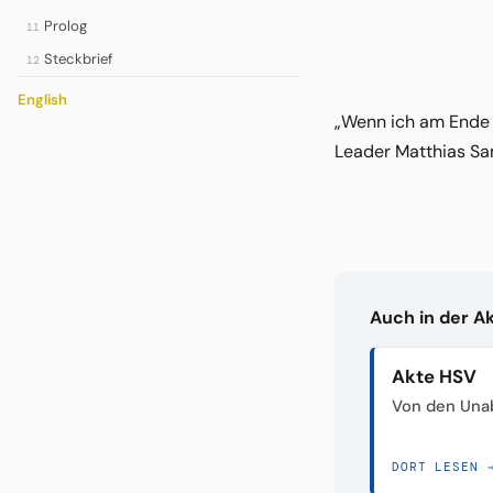
Prolog
11
Steckbrief
12
English
„Wenn ich am Ende g
Leader Matthias Sa
Auch in der A
Akte HSV
Von den Unab
DORT LESEN 