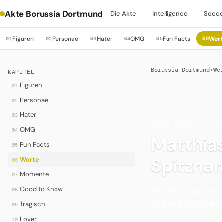
Akte Borussia Dortmund
Die Akte
Intelligence
Socc
Figuren
Personae
Hater
OMG
Fun Facts
Wor
01
02
03
04
05
06
Borussia Dortmund
›
We
KAPITEL
Figuren
01
Personae
02
Hater
03
WORTE
·
LEGENDÄRE Z
OMG
04
Matthia
Fun Facts
05
Spitzna
Worte
06
Momente
07
Auf die Frage n
Good to Know
08
spätere Europamei
Tragisch
09
Lover
10