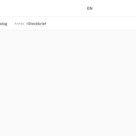
EN
rolog
Steckbrief
Annex B